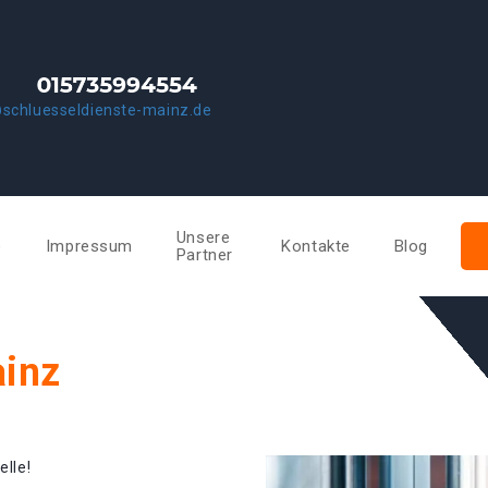
schluesseldienste-mainz.de
Unsere
e
Impressum
Kontakte
Blog
Partner
ainz
elle!